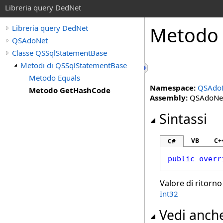
Libreria query DedNet
Metodo 
Libreria query DedNet
QSAdoNet
Classe QSSqlStatementBase
Metodi di QSSqlStatementBase
Metodo Equals
Namespace:
QSAdo
Metodo GetHashCode
Assembly:
QSAdoNet 
Sintassi
VB
C+
C#
public
overr
Valore di ritorno
Int32
Vedi anch