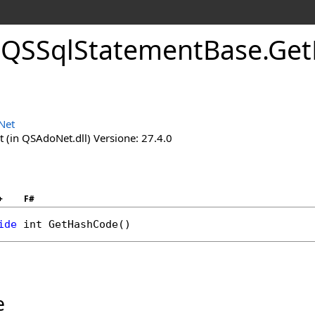
QSSql
Statement
Base
.
Get
Net
(in QSAdoNet.dll) Versione: 27.4.0
+
F#
ide
int
GetHashCode
()
e