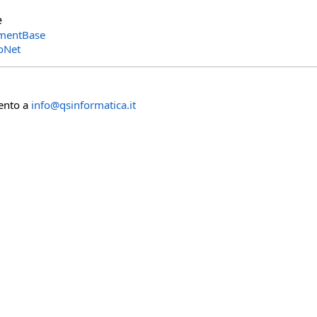
e
ementBase
oNet
mento a
info@qsinformatica.it