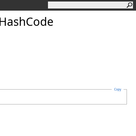
Hash
Code
Copy