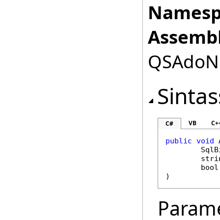
Namesp
Assembl
QSAdoNet
Sintas
VB
C+
C#
public
void
SqlB
stri
bool
)
Parame