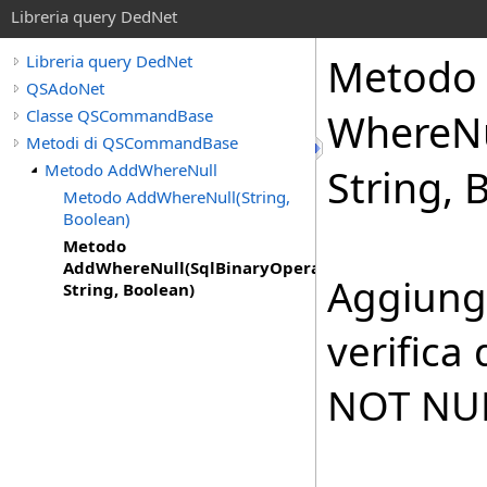
Libreria query DedNet
Metodo
Libreria query DedNet
QSAdoNet
Classe QSCommandBase
Where
N
Metodi di QSCommandBase
Metodo AddWhereNull
String, 
Metodo AddWhereNull(String,
Boolean)
Metodo
AddWhereNull(SqlBinaryOperatorEnum,
Aggiunge
String, Boolean)
verific
NOT NUL