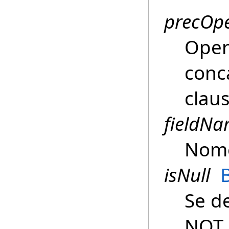
precOp
Oper
conc
claus
fieldN
Nome
isNull
Se d
NOT