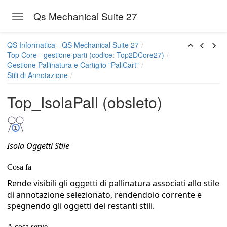
Qs Mechanical Suite 27
Toggle navigation
2DCore27)
Skip to main content
QS Informatica - QS Mechanical Suite 27
Top Core - gestione parti (codice: Top2DCore27)
allCart"
Gestione Pallinatura e Cartiglio "PallCart"
Stili di Annotazione
Top_IsolaPall (obsleto)
tura
Isola Oggetti Stile
ura
Cosa fa
di pallinatura
Rende visibili gli oggetti di pallinatura associati allo stile
di annotazione selezionato, rendendolo corrente e
spegnendo gli oggetti dei restanti stili.
A cosa serve