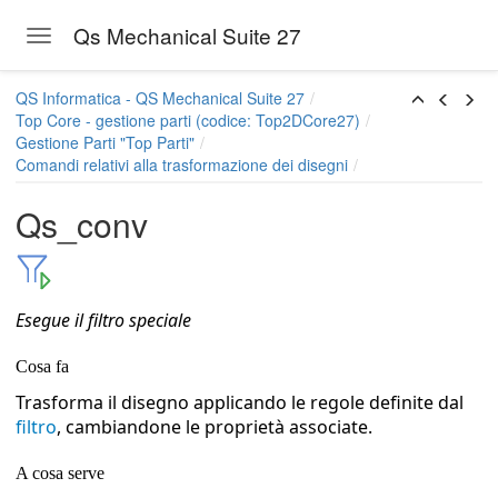
ne dei disegni
Qs Mechanical Suite 27
Toggle navigation
ormazione dei disegni
Skip to main content
QS Informatica - QS Mechanical Suite 27
Top Core - gestione parti (codice: Top2DCore27)
Gestione Parti "Top Parti"
Comandi relativi alla trasformazione dei disegni
yer
Qs_conv
Esegue il filtro speciale
Cosa fa
Trasforma il disegno applicando le regole definite dal
filtro
, cambiandone le proprietà associate.
A cosa serve