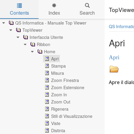
TopViewe
Contents
Index
Search
Skip to main content
QS Informatica - Manuale Top Viewer
QS Informati
TopViewer
Interfaccia Utente
Apri
Ribbon
Home
Apri
Apri
Stampa
Misura
Zoom Finestra
Apre il dial
Zoom Estensione
Zoom In
Zoom Out
Rigenera
Stili di Visualizzazione
Viste
Distinta